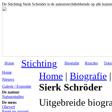
De Stichting Sierk Schröder is de auteursrechthebbende op alle kuns
Stichting
Home
Biografie
Reacties
Teke
Home
Home
|
Biografie
Nieuws
Sierk Schröder
Galerie / Expositie
De natuur
Natuurstudies
Uitgebreide biogra
De mens
Olieverf
Pastel en aquarel