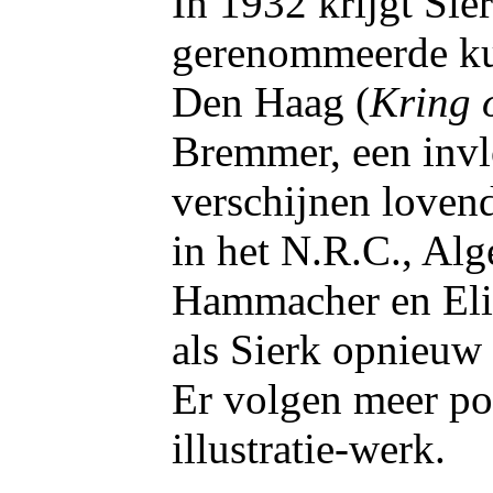
In 1932 krijgt Sier
gerenommeerde ku
Den Haag (
Kring
Bremmer, een invlo
verschijnen lovend
in het N.R.C., Al
Hammacher en Elia
als Sierk opnieuw 
Er volgen meer por
illustratie-werk.