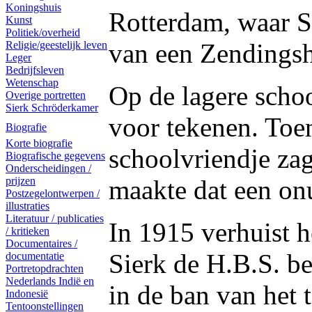
Koningshuis
Rotterdam, waar Si
Kunst
Politiek/overheid
van een Zendingsh
Religie/geestelijk leven
Leger
Bedrijfsleven
Wetenschap
Op de lagere school
Overige portretten
Sierk Schröderkamer
voor tekenen. Toen
Biografie
Korte biografie
schoolvriendje zag
Biografische gegevens
Onderscheidingen /
maakte dat een on
prijzen
Postzegelontwerpen /
illustraties
Literatuur / publicaties
In 1915 verhuist h
/ kritieken
Documentaires /
Sierk de H.B.S. be
documentatie
Portretopdrachten
Nederlands Indië en
in de ban van het 
Indonesië
Tentoonstellingen