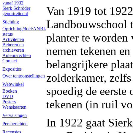
vanaf 1932
Van 1919 tot 1922
Sierk Schröder
geportretteerd
Landbouwschool te
Stichting
Oprichting/doel/ANBI-
planter te worden
status
Activiteiten
Beheren en
nemen tekenen en 
archieveren
Auteursrechten
belangrijkere plaat
Contact
Exposities
zolderkamer, zelfs 
Over tentoonstellingen
Webwinkel
spoedig de eerste 
Boeken
DVD
tekenen (in ruil v
Posters
Wenskaarten
Vervalsingen
In 1922 gaat Sier
Persberichten
Recensies