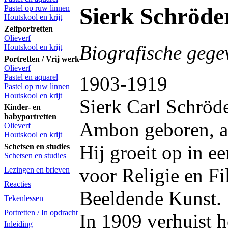
Sierk Schröde
Pastel op ruw linnen
Houtskool en krijt
Zelfportretten
Olieverf
Biografische gege
Houtskool en krijt
Portretten / Vrij werk
Olieverf
1903-1919
Pastel en aquarel
Pastel op ruw linnen
Houtskool en krijt
Sierk Carl Schröde
Kinder- en
babyportretten
Ambon geboren, al
Olieverf
Houtskool en krijt
Hij groeit op in e
Schetsen en studies
Schetsen en studies
voor Religie en Fi
Lezingen en brieven
Reacties
Beeldende Kunst.
Tekenlessen
Portretten / In opdracht
In 1909 verhuist h
Inleiding