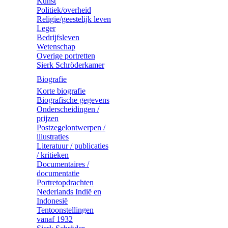
Kunst
Politiek/overheid
Religie/geestelijk leven
Leger
Bedrijfsleven
Wetenschap
Overige portretten
Sierk Schröderkamer
Biografie
Korte biografie
Biografische gegevens
Onderscheidingen /
prijzen
Postzegelontwerpen /
illustraties
Literatuur / publicaties
/ kritieken
Documentaires /
documentatie
Portretopdrachten
Nederlands Indië en
Indonesië
Tentoonstellingen
vanaf 1932