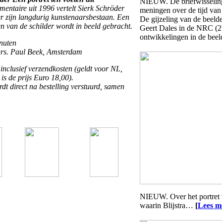
NIEUW. De briefwisseling
mentaire uit 1996 vertelt Sierk Schröder
meningen over de tijd van 
er zijn langdurig kunstenaarsbestaan. Een
De gijzeling van de beeld
n van de schilder wordt in beeld gebracht.
Geert Dales in de NRC (2
ontwikkelingen in de beeld
nuten
Drs. Paul Beek, Amsterdam
 inclusief verzendkosten (geldt voor NL,
is de prijs Euro 18,00).
 direct na bestelling verstuurd, samen
NIEUW. Over het portret v
waarin Blijstra…
[
Lees m