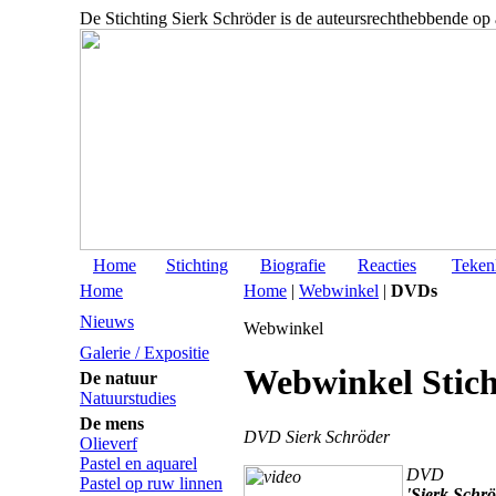
De Stichting Sierk Schröder is de auteursrechthebbende op
Home
Stichting
Biografie
Reacties
Teken
Home
Home
|
Webwinkel
|
DVDs
Nieuws
Webwinkel
Galerie / Expositie
Webwinkel Stich
De natuur
Natuurstudies
De mens
DVD Sierk Schröder
Olieverf
Pastel en aquarel
DVD
Pastel op ruw linnen
'Sierk Schrö