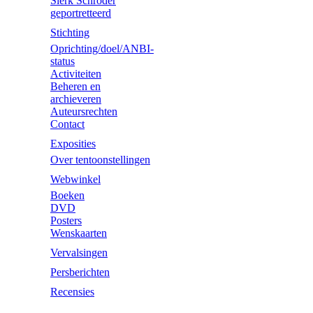
Sierk Schröder
geportretteerd
Stichting
Oprichting/doel/ANBI-
status
Activiteiten
Beheren en
archieveren
Auteursrechten
Contact
Exposities
Over tentoonstellingen
Webwinkel
Boeken
DVD
Posters
Wenskaarten
Vervalsingen
Persberichten
Recensies