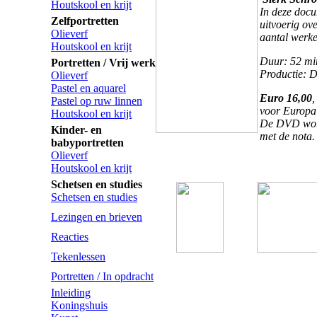
Houtskool en krijt
In deze docu
Zelfportretten
uitvoerig ov
Olieverf
aantal werke
Houtskool en krijt
Duur: 52 mi
Portretten / Vrij werk
Productie: 
Olieverf
Pastel en aquarel
Euro 16,00
,
Pastel op ruw linnen
voor Europa 
Houtskool en krijt
De DVD wordt
Kinder- en
met de nota.
babyportretten
Olieverf
Houtskool en krijt
Schetsen en studies
Schetsen en studies
Lezingen en brieven
Reacties
Tekenlessen
Portretten / In opdracht
Inleiding
Koningshuis