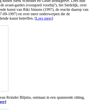
 tussen Sierk Schröder en Geurt Brinkgreve. Lees hun
de avant-gardes (voorgoed voorbij?), het Stedelijk, over
ende kunst van Riki Simons (1997), de reactie daarop van
7-09-1997) en over meer onderwerpen die de
ende kunst betreffen. [
Lees meer
]
an Reinder Blijstra, ontstaan in een spannende zitting,
eer
]